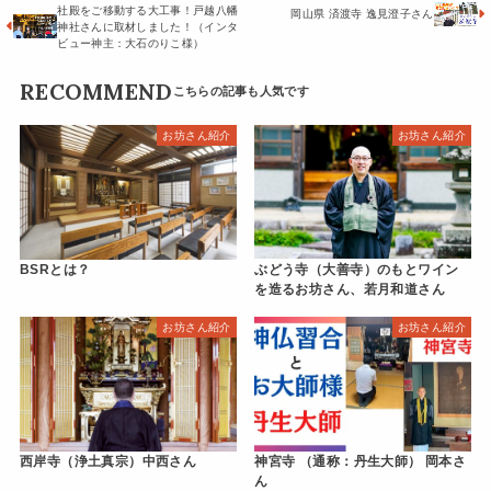
社殿をご移動する大工事！戸越八幡
岡山県 済渡寺 逸見澄子さん
神社さんに取材しました！（インタ
ビュー神主：大石のりこ様）
RECOMMEND
お坊さん紹介
お坊さん紹介
BSRとは？
ぶどう寺（大善寺）のもとワイン
を造るお坊さん、若月和道さん
お坊さん紹介
お坊さん紹介
西岸寺（浄土真宗）中西さん
神宮寺 （通称：丹生大師） 岡本さ
ん