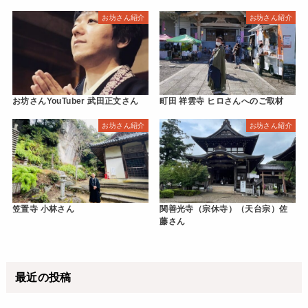
お坊さん紹介
お坊さん紹介
お坊さんYouTuber 武田正文さん
町田 祥雲寺 ヒロさんへのご取材
お坊さん紹介
お坊さん紹介
笠置寺 小林さん
関善光寺（宗休寺）（天台宗）佐
藤さん
最近の投稿