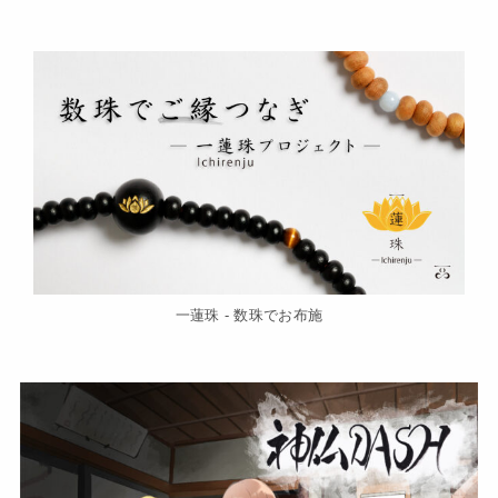
一蓮珠 - 数珠でお布施