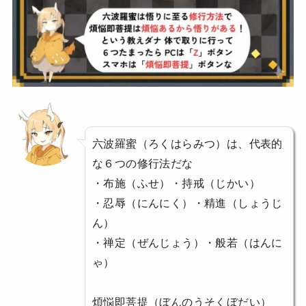
六波羅蜜（ろくはらみつ）は、代表的
な６つの修行法だな
・布施（ふせ）・持戒（じかい）
・忍辱（にんにく）・精進（しょうじ
ん）
・禅定（ぜんじょう）・般若（はんに
ゃ）
煩悩即菩提（ぼんのうそくぼだい）