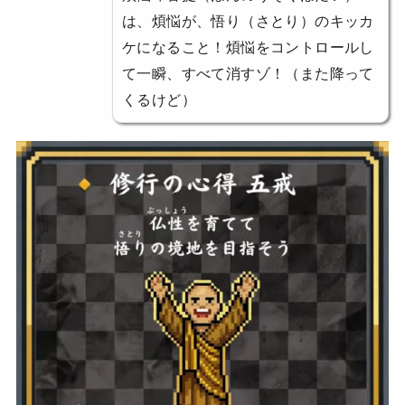
は、煩悩が、悟り（さとり）のキッカ
ケになること！煩悩をコントロールし
て一瞬、すべて消すゾ！（また降って
くるけど）