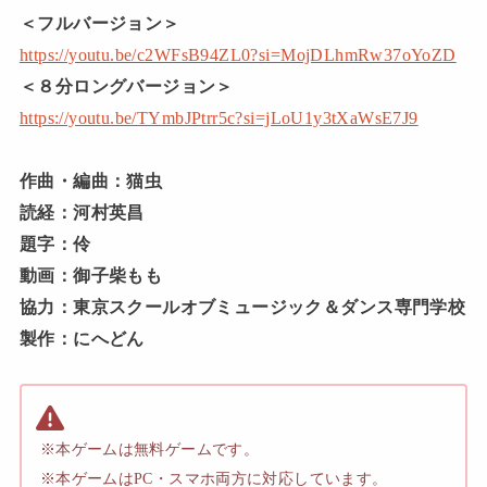
＜フルバージョン＞
https://youtu.be/c2WFsB94ZL0?si=MojDLhmRw37oYoZD
＜８分ロングバージョン＞
https://youtu.be/TYmbJPtrr5c?si=jLoU1y3tXaWsE7J9
作曲・編曲：猫虫
読経：河村英昌
題字：伶
動画：御子柴もも
協力：東京スクールオブミュージック＆ダンス専門学校
製作：にへどん
※本ゲームは無料ゲームです。
※本ゲームはPC・スマホ両方に対応しています。