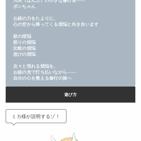
凡夫（ぼんぶ）の小さな修行者――
ボンちゃん
お経の力をたよりに、
心の空から降ってくる煩悩と向き合います
欲の煩悩
怒りの煩悩
比較の煩悩
怠けの煩悩　
次々と現れる煩悩を、
お経の光で打ち払いながら――
自分の心を整える修行の旅へ
遊び方
ミカ様が説明するゾ！