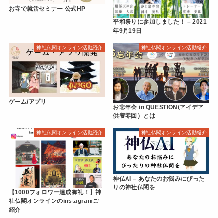
お寺で就活セミナー 公式HP
平和祭りに参加しました！ – 2021
年9月19日
神社仏閣オンライン活動紹介
神社仏閣オンライン活動紹介
ゲーム/アプリ
お忘年会 in QUESTION(アイデア
供養零回）とは
神社仏閣オンライン活動紹介
神社仏閣オンライン活動紹介
神仏AI – あなたのお悩みにぴった
りの神社仏閣を
【1000フォロワー達成御礼！】神
社仏閣オンラインのinstagramご
紹介