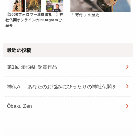
【1000フォロワー達成御礼！】神
「 寄付 」の歴史
社仏閣オンラインのinstagramご
紹介
最近の投稿
第1回 煩悩祭 受賞作品
神仏AI – あなたのお悩みにぴったりの神社仏閣を
Ōbaku Zen