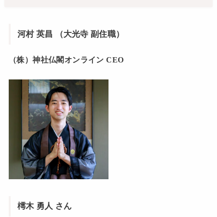
河村 英昌 （大光寺 副住職）
（株）神社仏閣オンライン CEO
樗木 勇人 さん