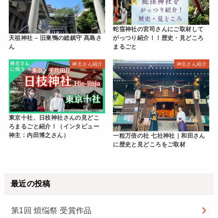
蛇窪神社の宮司さんにご取材して
がっつり紹介！！歴史・見どころ
天祖神社 – 旧巣鴨の総鎮守 髙島さ
まるごと
ん
神主さん紹介
神主さん紹介
東京十社、日枝神社さんの見どこ
ろまるごと紹介！（インタビュー
神主：内田博之さん）
一粒万倍の社 七社神社｜和田さん
に歴史と見どころをご取材
最近の投稿
第1回 煩悩祭 受賞作品