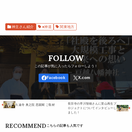
神主さん紹介
●神道
関東地方
FOLLOW
長宗寺の早川智雄さんに里山再生プ
久遠寺 奥之院 思親閣 ご取材
ロジェクトについてインタビューし
ました！
RECOMMEND