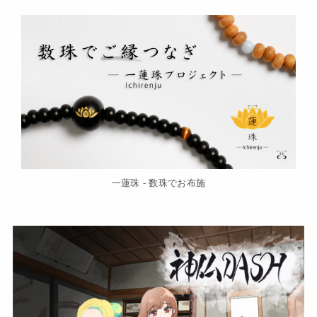
一蓮珠 - 数珠でお布施