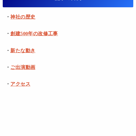
・
神社の歴史
・
創建500年の改修工事
・
新たな動き
・
ご出演動画
・
アクセス