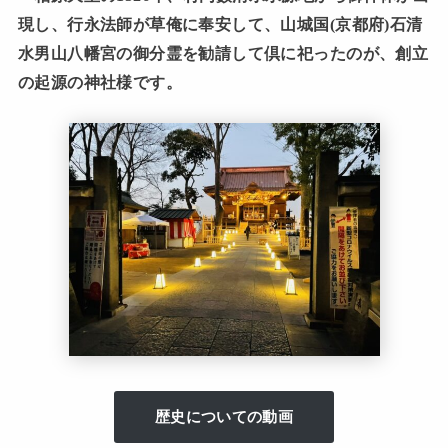
現し、行永法師が草俺に奉安して、山城国(京都府)石清
水男山八幡宮の御分霊を勧請して倶に祀ったのが、創立
の起源の神社様です。
歴史についての動画