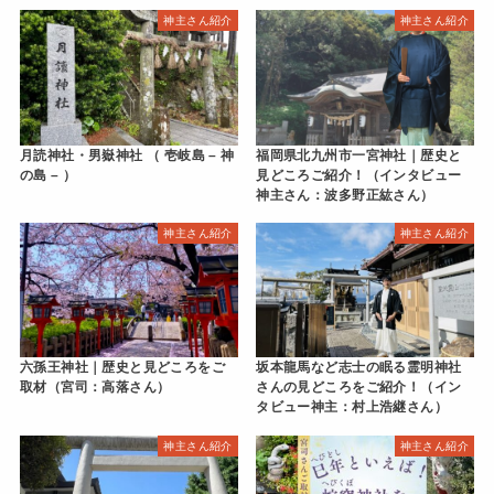
神主さん紹介
神主さん紹介
月読神社・男嶽神社 （ 壱岐島 – 神
福岡県北九州市一宮神社｜歴史と
の島 – ）
見どころご紹介！（インタビュー
神主さん：波多野正紘さん）
神主さん紹介
神主さん紹介
六孫王神社｜歴史と見どころをご
坂本龍馬など志士の眠る霊明神社
取材（宮司：高落さん）
さんの見どころをご紹介！（イン
タビュー神主：村上浩継さん）
神主さん紹介
神主さん紹介