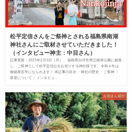
松平定信さんをご祭神とされる福島県南湖
神社さんにご取材させていただきました！
（インタビュー神主：中目さん）
記事更新：2025年2月3日（月） 福島県白河市県立南湖公園に鎮座
し、ご祭神として松平定信公をお祀りする神社様です。令和４年は
御鎮座百年になられます！ 本記事の目次 ・神社の歴史 ・ご祭神 ・
茶室について ・インタビュ...
お坊さん紹介