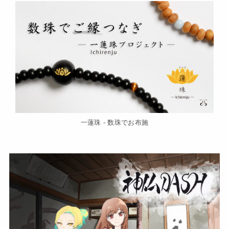
一蓮珠 - 数珠でお布施