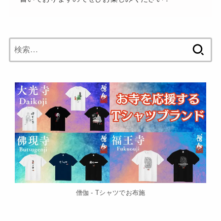
検
索:
僧伽 - Tシャツでお布施