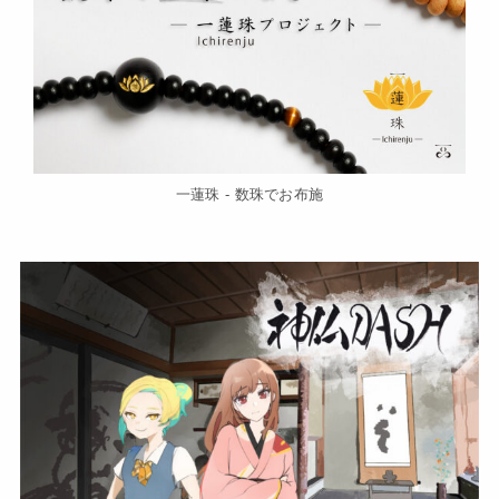
一蓮珠 - 数珠でお布施