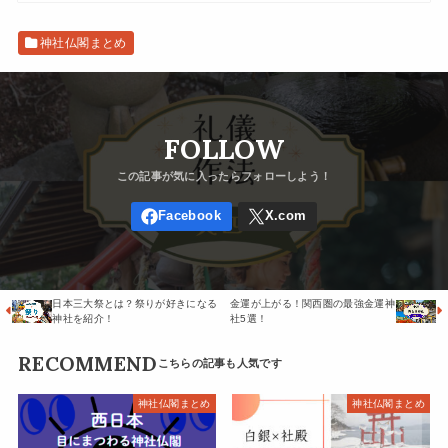
神社仏閣まとめ
FOLLOW
日本三大祭とは？祭りが好きになる
金運が上がる！関西圏の最強金運神
神社を紹介！
社5選！
RECOMMEND
神社仏閣まとめ
神社仏閣まとめ