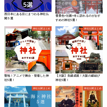
西日本にある目にまつわる神社仏
雪景色×社殿×冬に訪れるのがおす
閣５選
すめの神社5選！
神社仏閣まとめ
神社仏閣まとめ
聖地！アニメで舞台・登場した神
【大阪】良縁成就！大阪の縁結び
社5選！
神社5選！
神社仏閣まとめ
神社仏閣まとめ