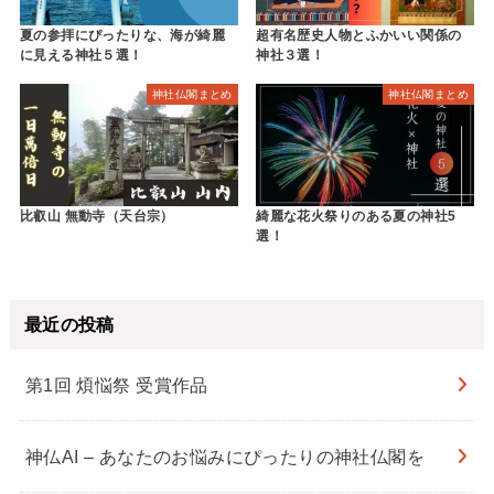
夏の参拝にぴったりな、海が綺麗
超有名歴史人物とふかいい関係の
に見える神社５選！
神社３選！
神社仏閣まとめ
神社仏閣まとめ
比叡山 無動寺（天台宗）
綺麗な花火祭りのある夏の神社5
選！
最近の投稿
第1回 煩悩祭 受賞作品
神仏AI – あなたのお悩みにぴったりの神社仏閣を