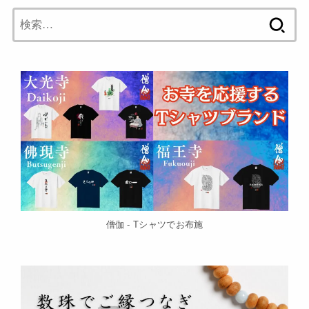
検
索:
僧伽 - Tシャツでお布施