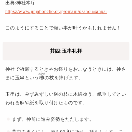
出典:神社本庁
https://www.jinjahoncho.or.jp/omairi/osahou/sanpai
このようにすることで願い事が叶うかもしれません！
其四:玉串礼拝
神社で祈願するときやお祭りをおこなうときには、神さ
さかき
まに玉串という
榊
の枝を捧げます。
玉串は、みずみずしい榊の枝に木綿
ゆう
、紙垂
しで
とい
われる麻や紙を取り付けたものです。
まず、神前に進み姿勢をただします。
背中を平らにし、腰を90度に折り、拝をします。こ