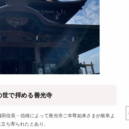
の世で拝める善光寺
）織田信長・信雄によって善光寺ご本尊如来さまが岐阜よ
に立ち寄られたとあり、