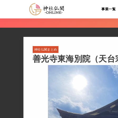
事業一覧
神社仏閣まとめ
善光寺東海別院（天台