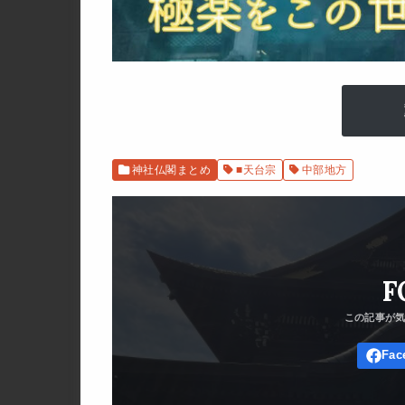
神社仏閣まとめ
■天台宗
中部地方
F