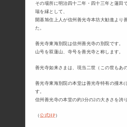
その場所に明治四十二年・四十三年と蓮田
瑞を縁として、
開基旭住上人が信州善光寺本坊大勧進より
た。
善光寺東海別院は信州善光寺の別院です。
山号を双蓮山、寺号を善光寺と称します。
善光寺如来さまは、現当二世（この世もあ
善光寺東海別院の本堂は善光寺特有の撞木(
す。
信州善光寺の本堂の約3分の2の大きさを誇
（
公式HP
）