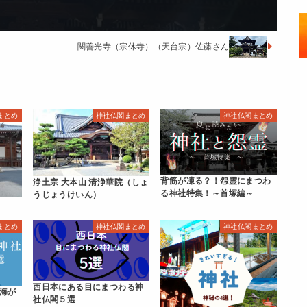
関善光寺（宗休寺）（天台宗）佐藤さん
まとめ
神社仏閣まとめ
神社仏閣まとめ
背筋が凍る？！怨霊にまつわ
浄土宗 大本山 清浄華院（しょ
る神社特集！～首塚編～
うじょうけいん）
まとめ
神社仏閣まとめ
神社仏閣まとめ
西日本にある目にまつわる神
海が
社仏閣５選