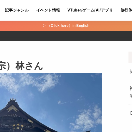
記事ジャンル
イベント情報
VTuber/ゲーム/AI/アプリ
修行
▷ （Click here）in English
宗）林さん