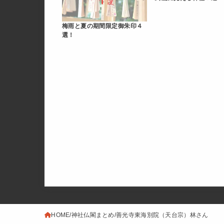
梅雨と夏の期間限定御朱印４
選！
HOME
神社仏閣まとめ
善光寺東海別院（天台宗）林さん