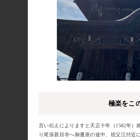
極楽をこ
言い伝えによりますと天正十年（1582年
り尾張甚目寺へ御遷座の途中、祖父江付近