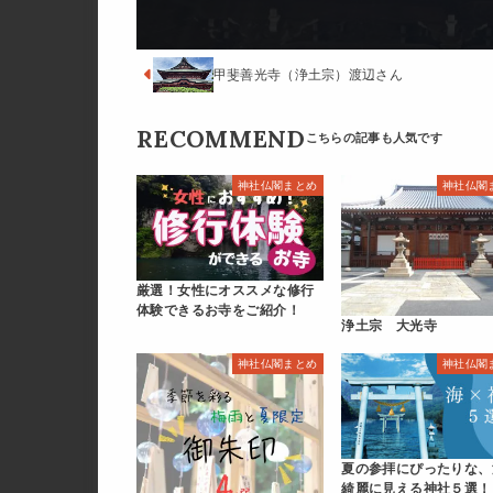
甲斐善光寺（浄土宗）渡辺さん
RECOMMEND
神社仏閣まとめ
神社仏閣
厳選！女性にオススメな修行
体験できるお寺をご紹介！
浄土宗 大光寺
神社仏閣まとめ
神社仏閣
夏の参拝にぴったりな、
綺麗に見える神社５選！