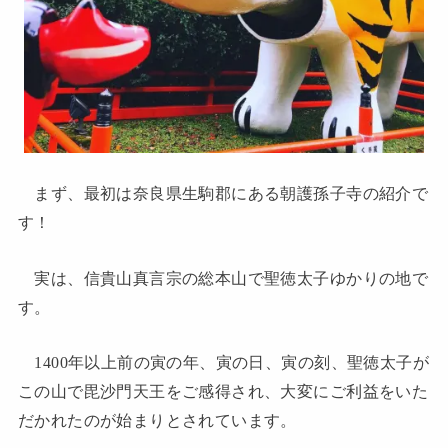
まず、最初は奈良県生駒郡にある朝護孫子寺の紹介で
す！
実は、信貴山真言宗の総本山で聖徳太子ゆかりの地で
す。
1400年以上前の寅の年、寅の日、寅の刻、聖徳太子が
この山で毘沙門天王をご感得され、大変にご利益をいた
だかれたのが始まりとされています。