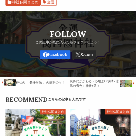
神社仏閣まとめ
金運
FOLLOW
風鈴にかかわる（心地よい快晴×涼
神社の「 参拝作法 」の基本のキ！
風の音色）神社5選！
RECOMMEND
神社仏閣まとめ
神社仏閣まとめ