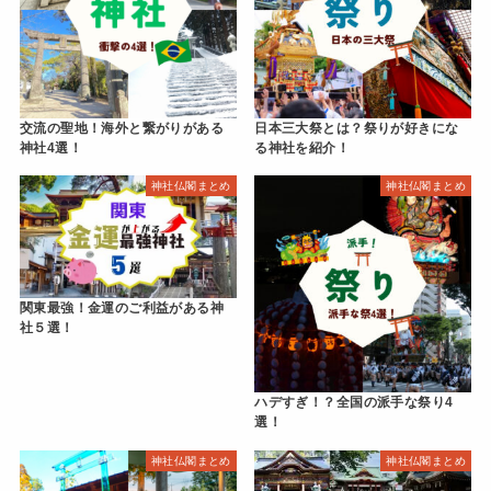
交流の聖地！海外と繋がりがある
日本三大祭とは？祭りが好きにな
神社4選！
る神社を紹介！
神社仏閣まとめ
神社仏閣まとめ
関東最強！金運のご利益がある神
社５選！
ハデすぎ！？全国の派手な祭り4
選！
神社仏閣まとめ
神社仏閣まとめ