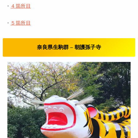
・
４箇所目
・
５箇所目
奈良県生駒群 – 朝護孫子寺