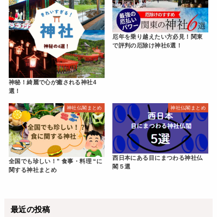
厄年を乗り越えたい方必見！関東
で評判の厄除け神社6選！
神秘！綺麗で心が癒される神社4
選！
神社仏閣まとめ
神社仏閣まとめ
西日本にある目にまつわる神社仏
全国でも珍しい！” 食事・料理 “に
閣５選
関する神社まとめ
最近の投稿