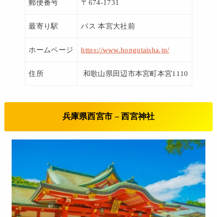
郵便番号
〒674-1731
最寄り駅
バス 本宮大社前
ホームページ
https://www.hongutaisha.jp/
住所
和歌山県田辺市本宮町本宮1110
兵庫県西宮市 – 西宮神社