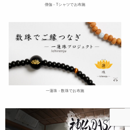
僧伽 - Tシャツでお布施
一蓮珠 - 数珠でお布施