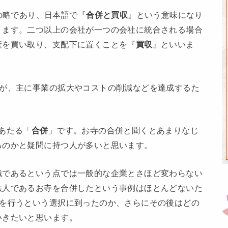
ions』の略であり、日本語で『
合併と買収
』という意味になり
ります。二つ以上の会社が一つの会社に統合される場合
産を買い取り、支配下に置くことを『
買収
』といいま
すが、主に事業の拡大やコストの削減などを達成するた
あたる「
合併
」です。お寺の合併と聞くとあまりなじ
るのかと疑問に持つ人が多いと思います。
織であるという点では一般的な企業とさほど変わらない
法人であるお寺を合併したという事例はほとんどないた
』を行うという選択に到ったのか、さらにその後はどの
いきたいと思います。