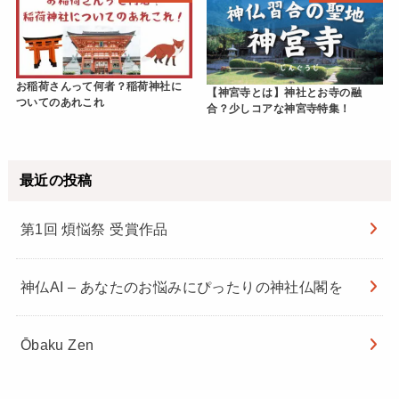
お稲荷さんって何者？稲荷神社に
【神宮寺とは】神社とお寺の融
ついてのあれこれ
合？少しコアな神宮寺特集！
最近の投稿
第1回 煩悩祭 受賞作品
神仏AI – あなたのお悩みにぴったりの神社仏閣を
Ōbaku Zen