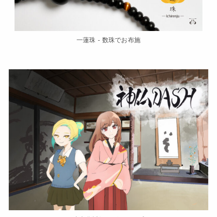
一蓮珠 - 数珠でお布施