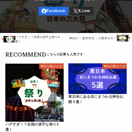
ハデすぎ！？全国の派手な祭り4
神社の「 参拝作法 」の基本のキ！
選！
RECOMMEND
神社仏閣まとめ
神社仏閣まとめ
東日本にある目にまつわる神社仏
閣５選！
ハデすぎ！？全国の派手な祭り4
選！