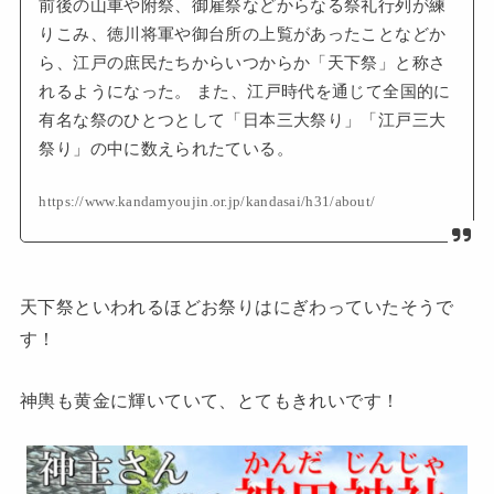
前後の山車や附祭、御雇祭などからなる祭礼行列が練
りこみ、徳川将軍や御台所の上覧があったことなどか
ら、江戸の庶民たちからいつからか「天下祭」と称さ
れるようになった。 また、江戸時代を通じて全国的に
有名な祭のひとつとして「日本三大祭り」「江戸三大
祭り」の中に数えられたている。
https://www.kandamyoujin.or.jp/kandasai/h31/about/
天下祭といわれるほどお祭りはにぎわっていたそうで
す！
神輿も黄金に輝いていて、とてもきれいです！