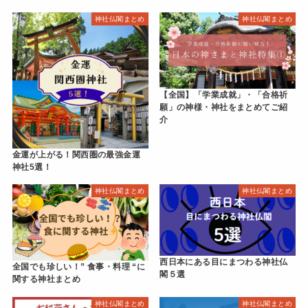
神社仏閣まとめ
神社仏閣まとめ
【全国】「学業成就」・「合格祈
願」の神様・神社をまとめてご紹
介
金運が上がる！関西圏の最強金運
神社5選！
神社仏閣まとめ
神社仏閣まとめ
西日本にある目にまつわる神社仏
全国でも珍しい！” 食事・料理 “に
閣５選
関する神社まとめ
神社仏閣まとめ
神社仏閣まとめ