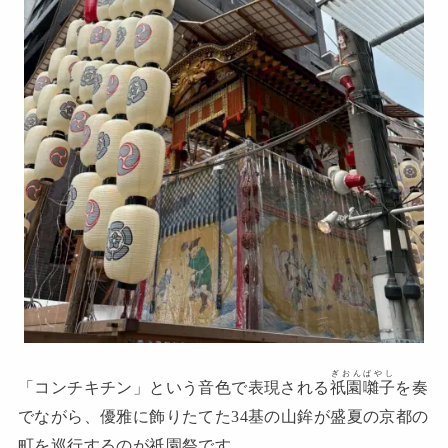
ぎおんばやし
「コンチキチン」という音色で表現される
祇園囃子
を奏
でながら、優雅に飾りたてた34基の山鉾が盛夏の京都の
町を巡行するのが祇園祭です。