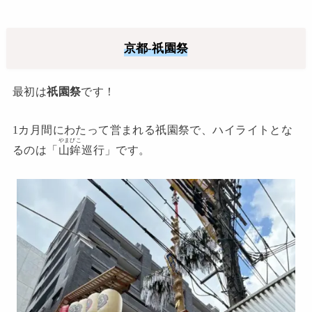
京都-祇園祭
最初は
祇園祭
です！
1カ月間にわたって営まれる祇園祭で、ハイライトとな
やまびこ
るのは「
山鉾
巡行」です。