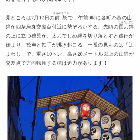
さきのまつり
見どころは7月17日の
前祭
で、午前9時に各町23基の山
なぎなたぼこ
鉾が四条烏丸交差点付近に勢ぞろいする。先頭の
長刀鉾
の上に立つ稚児が、太刀でしめ縄を切り落とすと巡行が
始まり、歓声と拍手が沸き起こる。一番の見ものは「辻
まわし」で、重さ10トン、高さ20メートル以上の山鉾が
交差点で方向転換する様は迫力があります！