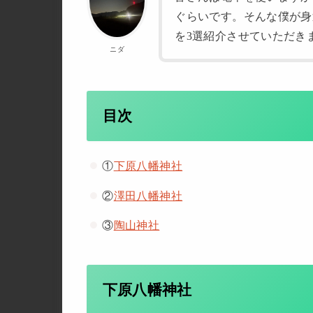
ぐらいです。そんな僕が身
を3選紹介させていただき
ニダ
目次
①
下原八幡神社
②
澤田八幡神社
③
陶山神社
下原八幡神社