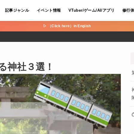
記事ジャンル
イベント情報
VTuber/ゲーム/AI/アプリ
修行
▷ （Click here）in English
る神社３選！