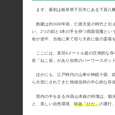
まず、最初は岐阜県下呂市にある下原八幡
創建は約1600年前、仁徳天皇の時代と伝
い、2つの顔と4本の手を持つ両面宿儺とい
命が道中、当地に来て宿り大岩に仮の斎場を
ここには、直径4メートル超の圧倒的な存
岩「ねこ岩」があり自然のパーワースポッ
ほかにも、江戸時代の山車や神鏡十面、絵
ら大切にされてきた地域信仰の中心的な存
境内の中を走るJR高山本線の特徴は、観
と、美しい自然環境、
特急「ひだ」
の運行