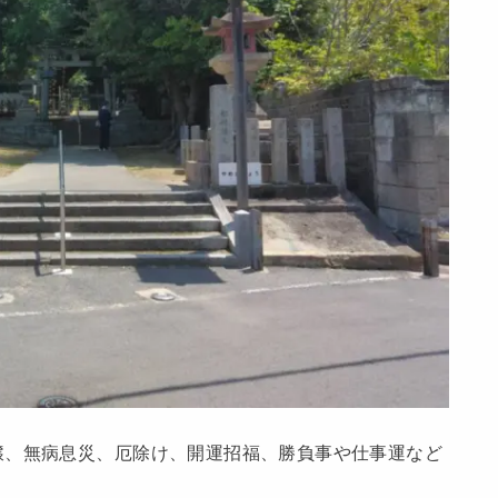
穣、無病息災、厄除け、開運招福、勝負事や仕事運など