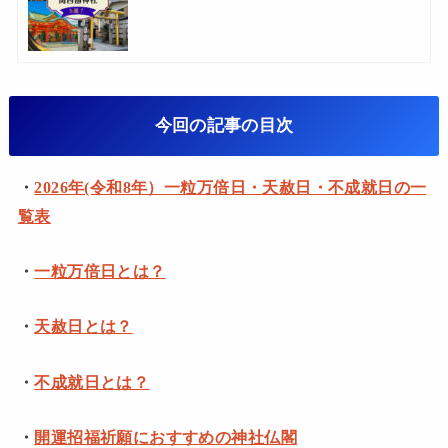
今回の記事の目次
・
2026年(令和8年）一粒万倍日・天赦日・不成就日の一
覧表
・
一粒万倍日とは？
・
天赦日とは？
・
不成就日とは？
・
開運招福祈願におすすめの神社仏閣