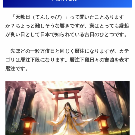
「天赦日（てんしゃび）」って聞いたことあります
か？ちょっと難しそうな響きですが、実はとっても縁起
が良い日として日本で知られている吉日のひとつです。
先ほどの一粒万倍日と同じく暦注になりますが、カテ
ゴリは
暦注
下段になります。
暦注
下段
日々の吉凶を表す
暦注です。