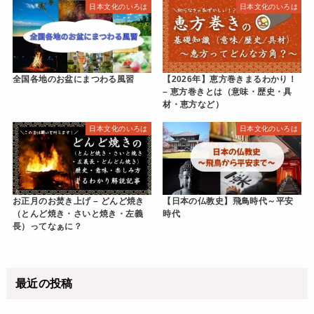
日本文化のいろは
日本文化のいろは
全国各地のお盆にまつわる風習
【2026年】恵方巻きまるわかり！
– 恵方巻きとは（意味・歴史・具
材・恵方など）
日本文化のいろは
日本文化のいろは
お正月のお焚き上げ – どんど焼き
【日本の仏教史】飛鳥時代～平安
（とんど焼き・さいと焼き・左義
時代
長）ってなぁに？
最近の投稿