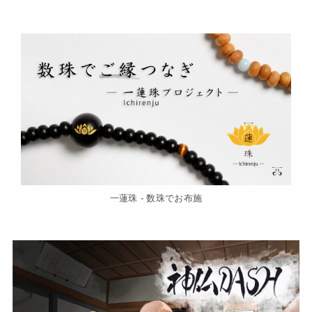
一蓮珠 - 数珠でお布施