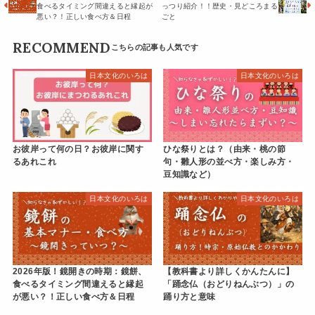
食べるタイミング間違えると縁起が
っつり紹介！！歴史・見どころまる
悪い？！正しい食べ方＆日程
ごと
RECOMMEND
日本文化のいろは
日本文化のいろは
お彼岸って何の日？お彼岸に関す
ひな祭りとは？（由来・桃の節
るあれこれ
句・雛人形の並べ方・楽しみ方・
豆知識など）
日本文化のいろは
日本文化のいろは
2026年版！鏡開きの時期：鏡餅、
【教科書より詳しくかんたんに】
食べるタイミング間違えると縁起
「踊念仏（おどりねんぶつ）」の
が悪い？！正しい食べ方＆日程
踊り方と意味