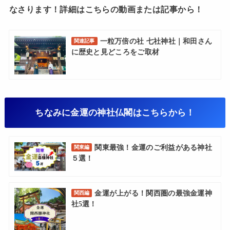
なさります！詳細はこちらの動画または記事から！
一粒万倍の社 七社神社｜和田さん
関連記事
に歴史と見どころをご取材
ちなみに金運の神社仏閣はこちらから！
関東最強！金運のご利益がある神社
関東編
５選！
金運が上がる！関西圏の最強金運神
関西編
社5選！