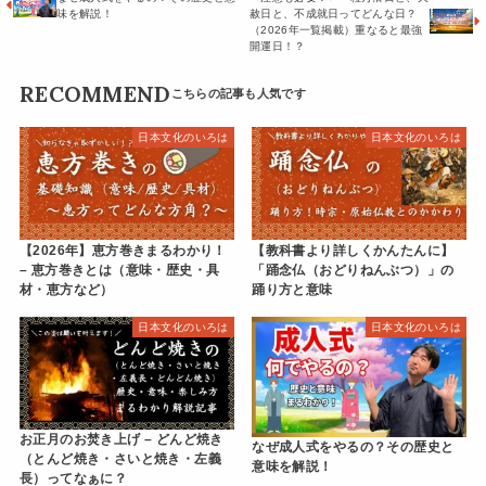
味を解説！
赦日と、不成就日ってどんな日？
（2026年一覧掲載）重なると最強
開運日！？
RECOMMEND
日本文化のいろは
日本文化のいろは
【2026年】恵方巻きまるわかり！
【教科書より詳しくかんたんに】
– 恵方巻きとは（意味・歴史・具
「踊念仏（おどりねんぶつ）」の
材・恵方など）
踊り方と意味
日本文化のいろは
日本文化のいろは
お正月のお焚き上げ – どんど焼き
なぜ成人式をやるの？その歴史と
（とんど焼き・さいと焼き・左義
意味を解説！
長）ってなぁに？