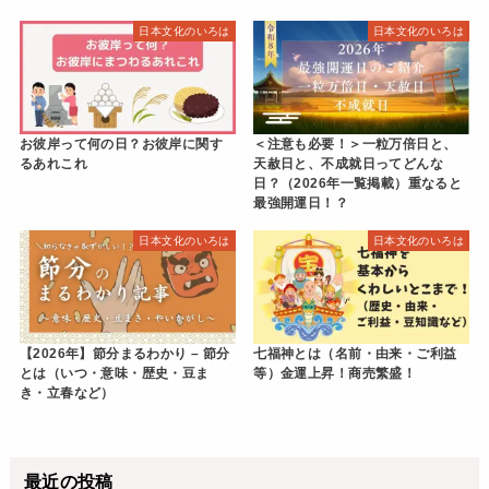
日本文化のいろは
日本文化のいろは
お彼岸って何の日？お彼岸に関す
＜注意も必要！＞一粒万倍日と、
るあれこれ
天赦日と、不成就日ってどんな
日？（2026年一覧掲載）重なると
最強開運日！？
日本文化のいろは
日本文化のいろは
【2026年】節分まるわかり – 節分
七福神とは（名前・由来・ご利益
とは（いつ・意味・歴史・豆ま
等）金運上昇！商売繁盛！
き・立春など）
最近の投稿