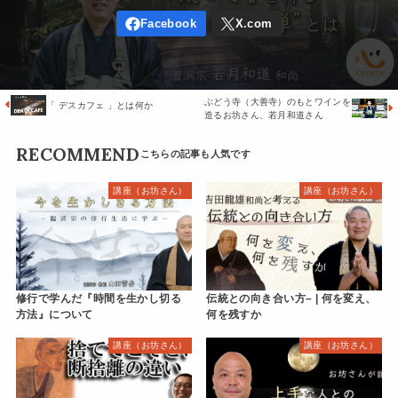
ぶどう寺（大善寺）のもとワインを
「 デスカフェ 」とは何か
造るお坊さん、若月和道さん
RECOMMEND
講座（お坊さん）
講座（お坊さん）
修行で学んだ『時間を生かし切る
伝統との向き合い方– | 何を変え、
方法』について
何を残すか
講座（お坊さん）
講座（お坊さん）