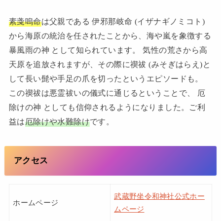
素戔嗚命
は父親である 伊邪那岐命 (イザナギノミコト)
から海原の統治を任されたことから、海や嵐を象徴する
暴風雨の神 として知られています。 気性の荒さから高
天原を追放されますが、その際に禊祓 (みそぎはらえ)と
して長い髭や手足の爪を切ったというエピソードも。
この禊祓は悪霊祓いの儀式に通じるということで、 厄
除けの神 としても信仰されるようになりました。ご利
益は
厄除けや水難除け
です。
アクセス
武蔵野坐令和神社公式ホー
ホームページ
ムページ