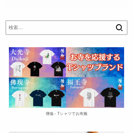
検
索:
僧伽 - Tシャツでお布施