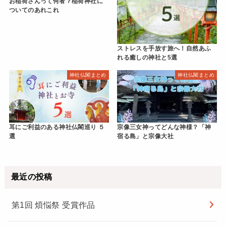
お稲荷さんって何者？稲荷神社に
ついてのあれこれ
ストレスを手放す旅へ！自然あふ
れる癒しの神社と5選
神社仏閣まとめ
神社仏閣まとめ
耳にご利益のある神社仏閣巡り ５
宗像三女神ってどんな神様？「神
選
宿る島」と宗像大社
最近の投稿
第1回 煩悩祭 受賞作品