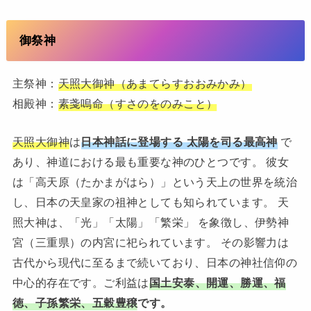
御祭神
主祭神：
天照大御神（あまてらすおおみかみ）
相殿神：
素戔嗚命（すさのをのみこと）
天照大御神
は
日本神話に登場する 太陽を司る最高神
で
あり、神道における最も重要な神のひとつです。 彼女
は「高天原（たかまがはら）」という天上の世界を統治
し、日本の天皇家の祖神としても知られています。 天
照大神は、「光」「太陽」「繁栄」 を象徴し、伊勢神
宮（三重県）の内宮に祀られています。 その影響力は
古代から現代に至るまで続いており、日本の神社信仰の
中心的存在です。ご利益は
国土安泰、開運、勝運、福
徳、子孫繁栄、五穀豊穣
です。