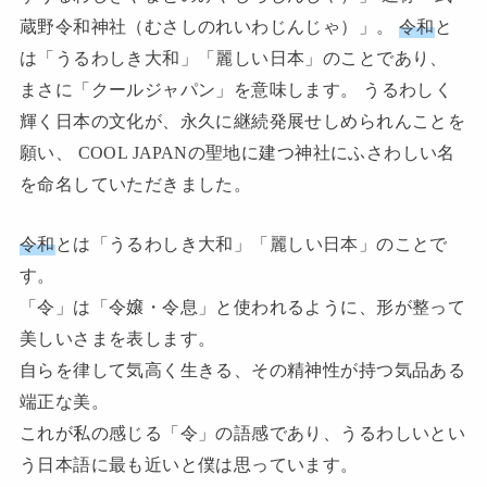
蔵野令和神社（むさしのれいわじんじゃ）」。
令和
と
は「うるわしき大和」「麗しい日本」のことであり、
まさに「クールジャパン」を意味します。 うるわしく
輝く日本の文化が、永久に継続発展せしめられんことを
願い、 COOL JAPANの聖地に建つ神社にふさわしい名
を命名していただきました。
令和
とは「うるわしき大和」「麗しい日本」のことで
す。
「令」は「令嬢・令息」と使われるように、形が整って
美しいさまを表します。
自らを律して気高く生きる、その精神性が持つ気品ある
端正な美。
これが私の感じる「令」の語感であり、うるわしいとい
う日本語に最も近いと僕は思っています。