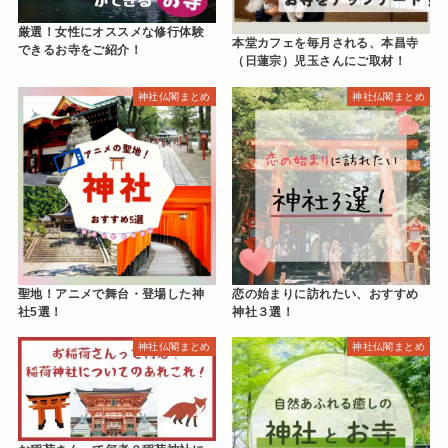
厳選！女性にオススメな修行体験
本堂カフェを毎月される、本昌寺
できるお寺をご紹介！
（日蓮宗）児玉さんにご取材！
神社仏閣まとめ
神社仏閣まとめ
聖地！アニメで舞台・登場した神
恋の始まりに訪れたい、おすすめ
社5選！
神社３選！
神社仏閣まとめ
神社仏閣まとめ