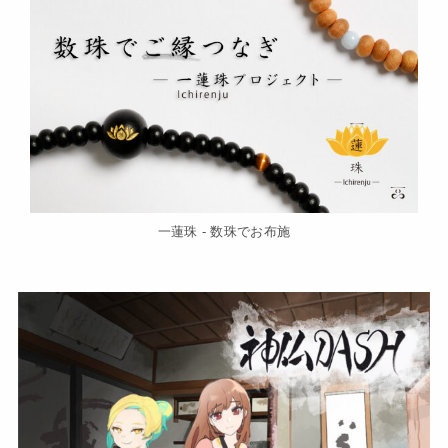
一蓮珠 - 数珠でお布施