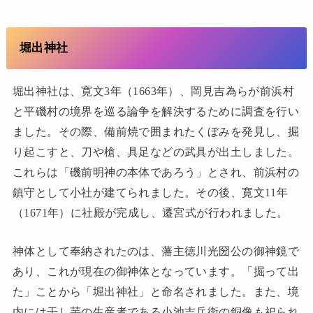
堀出神社
堀出神社は、寛文3年（1663年）、岡見吉為らが前浜村
と平磯村の境界を巡る論争を解決するために調査を行い
ました。その際、備前焼で囲まれたくぼみを発見し、掘
り起こすと、刀や槍、具足などの武具が出土しました。
これらは「磯前明神の本体であろう」とされ、前浜村の
鎮守として小社が建てられました。その後、寛文11年
（1671年）に社殿が完成し、遷宮式が行われました。
神体として奉納されたのは、藩主徳川光圀公の御神鏡で
あり、これが現在の御神体となっています。「掘って出
た」ことから「堀出神社」と命名されました。また、境
内には干し芋の生産者である小池吉兵衛の銅像も祀られ