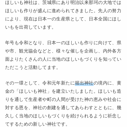
ほしいも神社は、茨城県にあり明治以来那珂の大地では
ほしいも作りが盛んに進められてきました。先人の努力
により、現在は日本一の生産県として、日本全国にほし
いもを出荷しています。
年号も令和となり、日本一のほしいも作りに向けて、県
や市、観光協会などと、様々な催しを企画し、内外各方
面よりたくさんの人に当地のほしいもづくりを知ってい
ただこうと活動してます。
その一環として、令和元年新たに
堀出神社
の境内に、黄
金の「ほしいも神社」を建立いたしました。ほしいも造
りを通して生産者や町の人間が受けた神の恵みや社会に
対する恩を、神社の創建を通してあらわすとともに、幾
久しく当地のほしいもづくりを続けられるように祈念し
てするための新しい神社です。