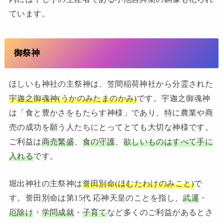
ています。
御祭神
ほしいも神社の主祭神は、笠間稲荷神社から分霊された
宇迦之御魂神(うかのみたまのかみ)
です。宇迦之御魂神
は「食と豊かさをもたらす神様」であり、特に農業や商
売の成功を願う人たちにとってとても大切な神様です。
ご利益は
商売繁盛
、
食の守護
、
欲しいものはすべて手に
入れる
です。
堀出神社の主祭神は
誉田別命(ほむたわけのみこと)
で
す。誉田別命は第15代 応神天皇のことを指し、
武運
・
厄除け
・
学問成就
・
子育て
など多くのご利益があるとさ