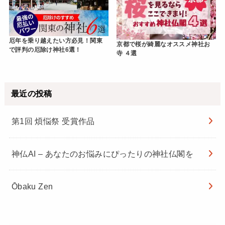
厄年を乗り越えたい方必見！関東
京都で桜が綺麗なオススメ神社お
で評判の厄除け神社6選！
寺 ４選
最近の投稿
第1回 煩悩祭 受賞作品
神仏AI – あなたのお悩みにぴったりの神社仏閣を
Ōbaku Zen