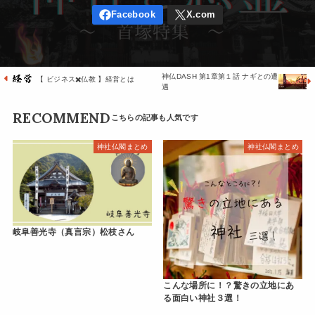
神仏DASH 第1章第１話 ナギとの遭
【 ビジネス✖️仏教 】経営とは
遇
RECOMMEND
神社仏閣まとめ
神社仏閣まとめ
岐阜善光寺（真言宗）松枝さん
こんな場所に！？驚きの立地にあ
る面白い神社３選！