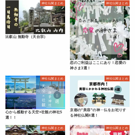
神社仏閣まとめ
神社仏閣まとめ
比叡山 無動寺（天台宗）
恋のご利益はここにあり！恋愛の
神さま3選！
神社仏閣まとめ
神社仏閣まとめ
京都の”美容”の神・仏をお祀りす
心から感動する天空×壮観の神社5
る神社仏閣4選！
選！！
神社仏閣まとめ
神社仏閣まとめ