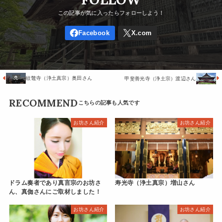
紋鼈寺（浄土真宗）奥田さん
甲斐善光寺（浄土宗）渡辺さん
RECOMMEND
お坊さん紹介
お坊さん紹介
ドラム奏者であり真言宗のお坊さ
寿光寺（浄土真宗）増山さん
ん、真侞さんにご取材しました！
お坊さん紹介
お坊さん紹介