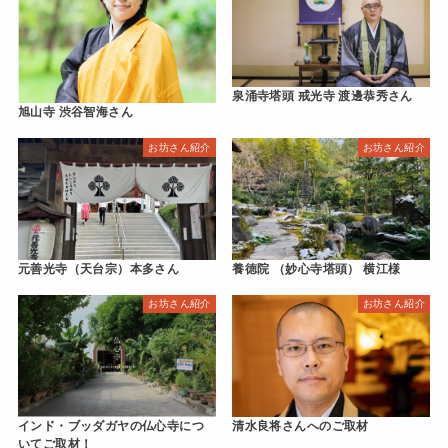
泉涌寺塔頭 戒光寺 渡邊恭秀さん
旭山寺 渋谷智海さん
お坊さん紹介
お坊さん紹介
元善光寺（天台宗）本多さん
養徳院 （妙心寺塔頭） 横江様
お坊さん紹介
お坊さん紹介
インド・ブッダガヤの仏心寺につ
清水良将さんへのご取材
いてご取材！