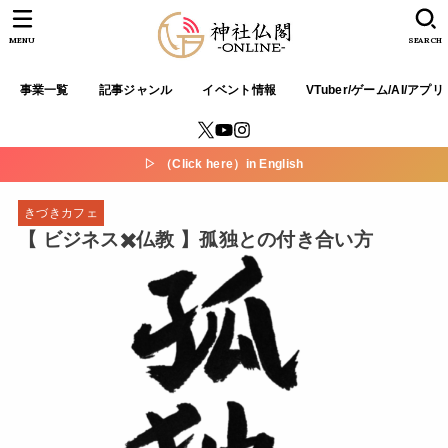
MENU
SEARCH
事業一覧
記事ジャンル
イベント情報
VTuber/ゲーム/AI/アプリ
▷ （Click here）in English
きづきカフェ
【 ビジネス✖️仏教 】孤独との付き合い方