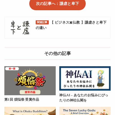
次の記事へ：謙虚と卑下
【 ビジネス✖️仏教 】謙虚さと卑下
関連記事
の違い
その他の記事
神仏AI – あなたのお悩みにぴっ
第1回 煩悩祭 受賞作品
たりの神社仏閣を