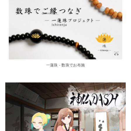
一蓮珠 - 数珠でお布施