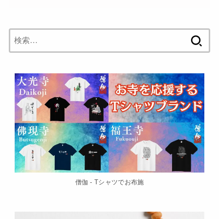
検
索:
僧伽 - Tシャツでお布施