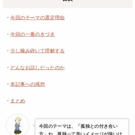
・
今回のテーマの選定理由
・
今回の一番のきづき
・
少し噛み砕いて理解する
・
どんなお話しだったのか
・
本記事への感想
・
まとめ
今回のテーマは、「孤独との付き合い
方」ね。孤独って辛いイメージが強いけ