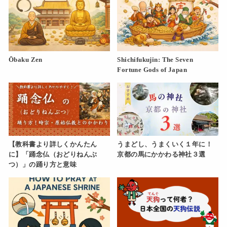
Ōbaku Zen
Shichifukujin: The Seven
Fortune Gods of Japan
【教科書より詳しくかんたん
うまどし、うまくいく１年に！
に】「踊念仏（おどりねんぶ
京都の馬にかかわる神社３選
つ）」の踊り方と意味