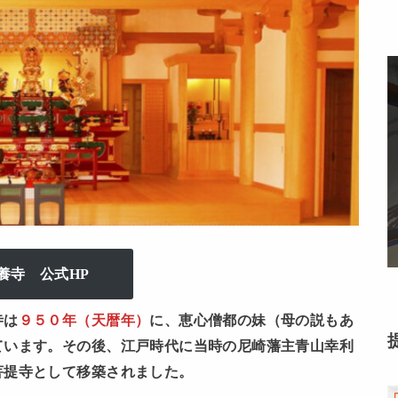
養寺 公式HP
寺は
９５０年（天暦年）
に、恵心僧都の妹（母の説もあ
ています。その後、江戸時代に当時の尼崎藩主青山幸利
菩提寺として移築されました。