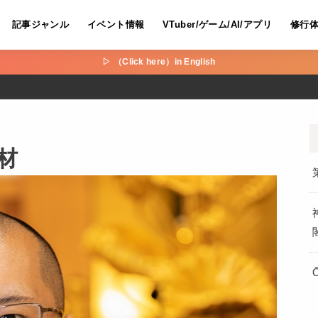
記事ジャンル
イベント情報
VTuber/ゲーム/AI/アプリ
修行
▷ （Click here）in English
材