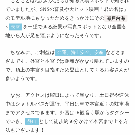
もともとは地元の人たちが知る穴場スポットで知られ
ていましたが、SNSの普及や大ヒット映画「君の名は」
のモデル地にもなったためをきっかけにその
瀬戸内海
×
を一望できる絶景が写真スポットとなり全国各
天空
地から人が足を運ぶようになったそうです。
ちなみに、ご利益は
などさま
金運、海上安全、安産
ざまです。外宮と本宮では距離がかなり離れていますの
で、頂上の本宮を目指すため登山としてくるお客さんが
多いようです。
なお、アクセスは曜日によって異なり、土日祝や連休
中はシャトルバスが運行。平日は車で本宮近くの駐車場
までアクセスできます。外宮はJR観音寺駅からタクシー
でいき、
として徒歩約50分かけて本宮まで上る方
登山
法もございます！