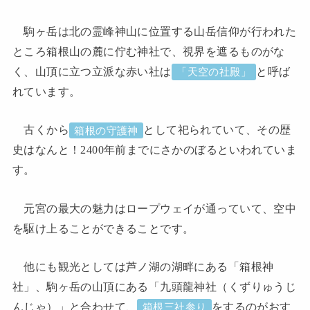
駒ヶ岳は北の霊峰神山に位置する山岳信仰が行われた
ところ箱根山の麓に佇む神社で、視界を遮るものがな
く、山頂に立つ立派な赤い社は
と呼ば
「天空の社殿」
れています。
古くから
として祀られていて、その歴
箱根の守護神
史はなんと！2400年前までにさかのぼるといわれていま
す。
元宮の最大の魅力はロープウェイが通っていて、空中
を駆け上ることができることです。
他にも観光としては芦ノ湖の湖畔にある「箱根神
社」、駒ヶ岳の山頂にある「九頭龍神社（くずりゅうじ
んじゃ）」と合わせて、
をするのがおす
箱根三社参り