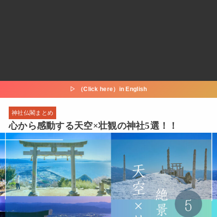
▷ （Click here）in English
神社仏閣まとめ
心から感動する天空×壮観の神社5選！！