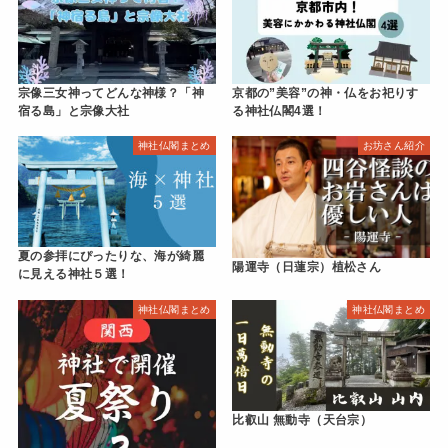
宗像三女神ってどんな神様？「神
京都の”美容”の神・仏をお祀りす
宿る島」と宗像大社
る神社仏閣4選！
神社仏閣まとめ
お坊さん紹介
夏の参拝にぴったりな、海が綺麗
陽運寺（日蓮宗）植松さん
に見える神社５選！
神社仏閣まとめ
神社仏閣まとめ
比叡山 無動寺（天台宗）