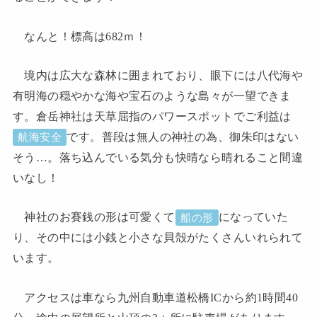
なんと！標高は682ｍ！
境内は広大な森林に囲まれており、眼下には八代海や
有明海の穏やかな海や宝石のような島々が一望できま
す。倉岳神社は天草屈指のパワースポットでご利益は
です。普段は無人の神社の為、御朱印はない
航海安全
そう…。落ち込んでいる気分も快晴なら晴れること間違
いなし！
神社のお賽銭の形は可愛くて
になっていた
船の形
り、その中には小銭と小さな貝殻がたくさんいれられて
います。
アクセスは車なら九州自動車道松橋ICから約1時間40