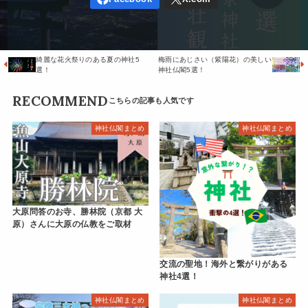
綺麗な花火祭りのある夏の神社5
梅雨にあじさい（紫陽花）の美しい
選！
神社仏閣5選！
RECOMMEND
神社仏閣まとめ
神社仏閣まとめ
大原問答のお寺、勝林院（京都 大
原）さんに大原の仏教をご取材
交流の聖地！海外と繋がりがある
神社4選！
神社仏閣まとめ
神社仏閣まとめ