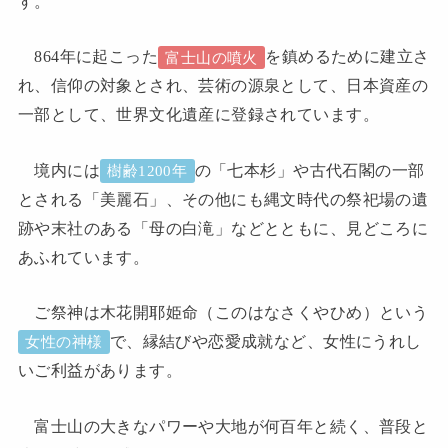
す。
864年に起こった
を鎮めるために建立さ
富士山の噴火
れ、信仰の対象とされ、芸術の源泉として、日本資産の
一部として、世界文化遺産に登録されています。
境内には
の「七本杉」や古代石閣の一部
樹齢1200年
とされる「美麗石」、その他にも縄文時代の祭祀場の遺
跡や末社のある「母の白滝」などとともに、見どころに
あふれています。
ご祭神は木花開耶姫命（このはなさくやひめ）という
で、縁結びや恋愛成就など、女性にうれし
女性の神様
いご利益があります。
富士山の大きなパワーや大地が何百年と続く、普段と