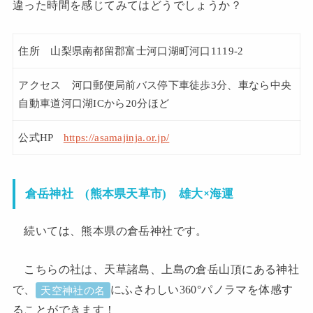
違った時間を感じてみてはどうでしょうか？
住所 山梨県南都留郡富士河口湖町河口1119-2
アクセス 河口郵便局前バス停下車徒歩3分、車なら中央
自動車道河口湖ICから20分ほど
公式HP
https://asamajinja.or.jp/
雄大×海運
倉岳神社 (熊本県天草市)
続いては、熊本県の倉岳神社です。
こちらの社は、天草諸島、上島の倉岳山頂にある神社
で、
にふさわしい360°パノラマを体感す
天空神社の名
ることができます！